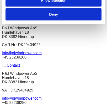
Allow selection
brugte vindmøller. Fra vores kontorer i Danmark og Tyskland
Kontakt
leverer vi vindmøller og reservedele til kunder over hele
verden.
Deny
Kontakt
P&J Windpower ApS
Humlehaven 18
DK-8382 Hinnerup
CVR Nr.: DK29404925
info@pjwindpower.com
+45 23239280
Contact
P&J Windpower ApS
Humlehaven 18
DK-8382 Hinnerup
VAT: DK29404925
info@pjwindpower.com
+45 23239280