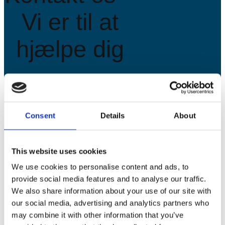
Vi er til at
hjælpe dig
Hvis du ønsker at
sælge en eller
Consent
Details
About
flere vindmøller,
tilbyder vi gerne
This website uses cookies
We use cookies to personalise content and ads, to
et uforpligtende
provide social media features and to analyse our traffic.
tilbud, der er
We also share information about your use of our site with
our social media, advertising and analytics partners who
tilpasset dine
may combine it with other information that you’ve