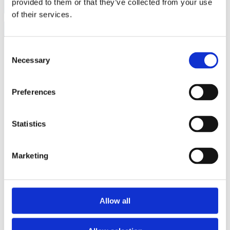
behov.
provided to them or that they’ve collected from your use
Vores
of their services.
produkter
Consent
Vores omfattende
produktsortiment inden
Necessary
Selection
for vindenergi
understøttes af et globalt
leverandørnetværk. For
Preferences
varer, der ikke er på
lager, kan vi som regel
arrangere levering inden
Statistics
for få uger og dermed
sikre en hurtig og
effektiv opfyldelse af
vores kunders behov.
Marketing
Kotakt
Om os
Om firmaet
Allow all
Demonteringsproces
P&J Windpower ApS er en førende global leverandør af
|
DK
|
DE
|
UK