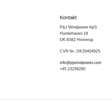
Kontakt
P&J Windpower ApS
Humlehaven 18
DK-8382 Hinnerup
CVR Nr.: DK29404925
info@pjwindpower.com
+45 23239280