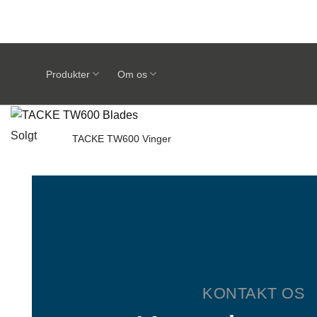
Fortsæt
til
indhold
Produkter
Om os
Solgt
TACKE TW600 Vinger
KONTAKT OS