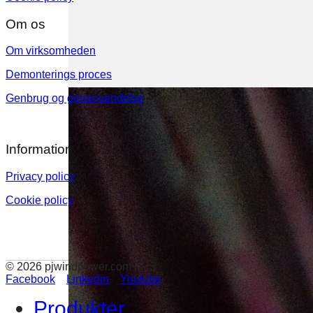
Om os
Om virksomheden
Demonterings proces
Genbrug og genanvendelse
Information
Privacy policy
Cookie policy
© 2026 pjwindpower.com
Facebook
Linkedin
Youtube
Produkter