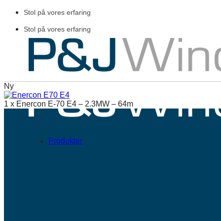
Fortsæt
Stol på vores erfaring
til
indhold
Stol på vores erfaring
Ny
1 x Enercon E-70 E4 – 2.3MW – 64m
Produkter