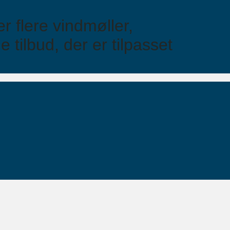
r flere vindmøller,
e tilbud, der er tilpasset