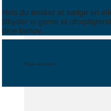
Hvis du ønsker at sælge en elle
tilbyder vi gerne et uforpligtend
dine behov.
Brugte vindmøller