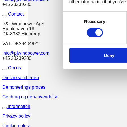
other information that you’ve
+45 23239280
Contact
Consent
Necessary
Selection
P&J Windpower ApS
Humlehaven 18
DK-8382 Hinnerup
VAT: DK29404925
info@pjwindpower.com
Deny
+45 23239280
Om os
Om virksomheden
Demonterings proces
Genbrug og genanvendelse
Information
Privacy policy
Cookie policy