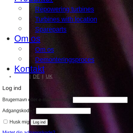
Repowering turbines
Turbines with location
Spareparts
Om os
Om os
Demonteringsproces
Kontakt
|
DK
|
DE
|
UK
Log ind
Påkrævet
Brugernavn eller e-mailadresse
*
Påkrævet
Adgangskode
*
Husk mig
Log ind
Mistet din adgangskode?