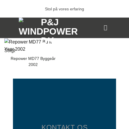
Fortsæt
Stol på vores erfaring
til
indhold
Solgt
Repower MD77 Byggeår
2002
KONTAKT OS