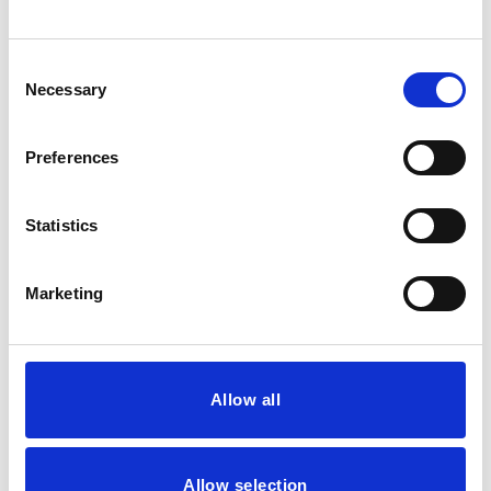
gerne et uforpligtende
tilbud, der er tilpasset
Consent
dine behov.
Necessary
Selection
Preferences
Statistics
Marketing
Allow all
Allow selection