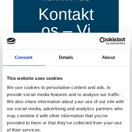
Kontakt
os – Vi
er til at
hjælpe
Consent
Details
About
dig
This website uses cookies
We use cookies to personalise content and ads, to
provide social media features and to analyse our traffic.
We also share information about your use of our site with
Hvis du ønsker at
our social media, advertising and analytics partners who
sælge en eller flere
may combine it with other information that you’ve
provided to them or that they’ve collected from your use
vindmøller, tilbyder vi
of their services.