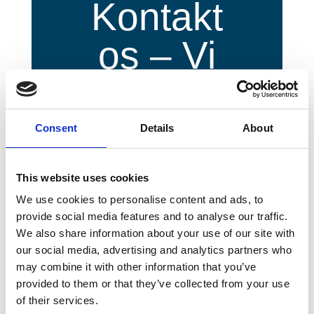
Kontakt
os – Vi
er til at
hjælpe
Consent
Details
About
dig
This website uses cookies
We use cookies to personalise content and ads, to
provide social media features and to analyse our traffic.
Hvis du ønsker at
We also share information about your use of our site with
our social media, advertising and analytics partners who
sælge en eller flere
may combine it with other information that you’ve
vindmøller, tilbyder vi
provided to them or that they’ve collected from your use
of their services.
gerne et uforpligtende