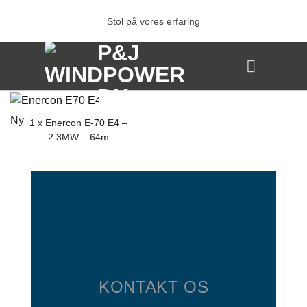
Fortsæt
Stol på vores erfaring
til
indhold
Ny
1 x Enercon E-70 E4 –
2.3MW – 64m
KONTAKT OS