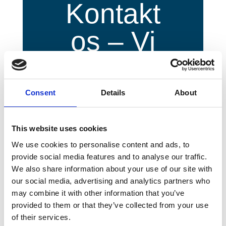
Kontakt
os – Vi
er til at
hjælpe
Consent
Details
About
dig
This website uses cookies
We use cookies to personalise content and ads, to
provide social media features and to analyse our traffic.
Hvis du ønsker at
We also share information about your use of our site with
our social media, advertising and analytics partners who
sælge en eller flere
may combine it with other information that you’ve
vindmøller, tilbyder vi
provided to them or that they’ve collected from your use
of their services.
gerne et uforpligtende