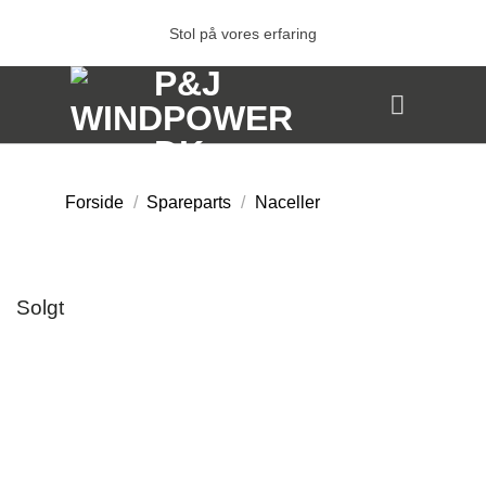
Fortsæt
Stol på vores erfaring
til
indhold
Forside
/
Spareparts
/
Naceller
Solgt