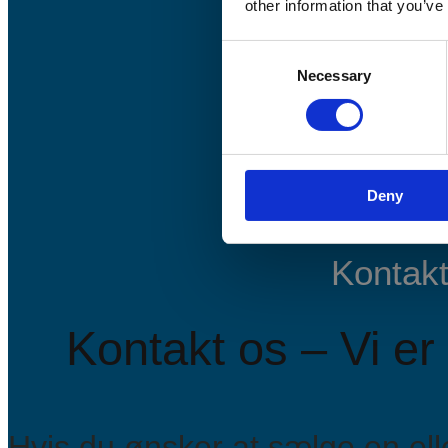
other information that you’ve
Consent
Necessary
Selection
Deny
Kontakt
Kontakt os – Vi er 
Hvis du ønsker at sælge en elle