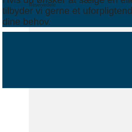
Reservedele
tilbyder vi gerne et uforpligtend
dine behov.