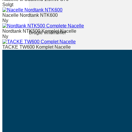
Solgt
Nacelle Nordtank NTK600
Ny
Nordtank NTK500 Komplet Nacelle
Brugte vindmøller
Ny
TACKE TW600 Komplet Nacelle