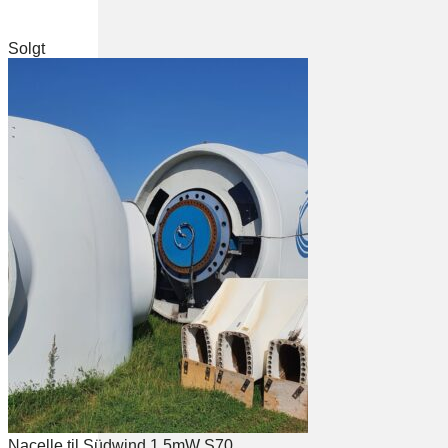
Solgt
Nacelle til Südwind 1.5mW S70