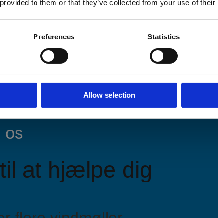
 provided to them or that they’ve collected from your use of their
Preferences
Statistics
Allow selection
 os
til at hjælpe dig
r flere vindmøller,