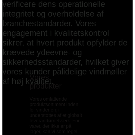
verificere dens operationelle
integritet og overholdelse af
branchestandarder. Vores
engagement i kvalitetskontrol
sikrer, at hvert produkt opfylder de
krævede ydeevne- og
sikkerhedsstandarder, hvilket giver
vores kunder pålidelige vindmøller
Vores
af høj kvalitet.
produkter
Vores omfattende
produktsortiment inden
for vindenergi
understøttes af et globalt
leverandørnetværk. For
varer, der ikke er på
lager, kan vi som regel