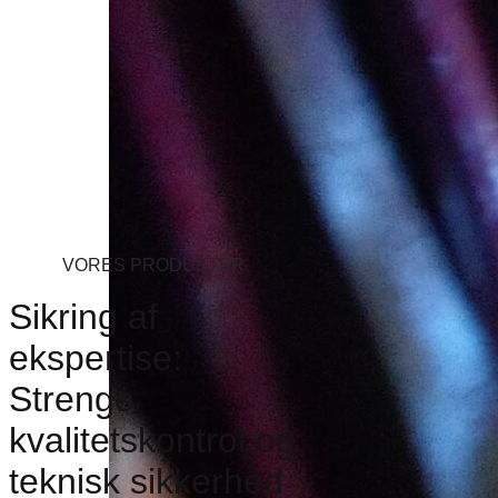
VORES PRODUKTER
Sikring af
ekspertise:
Strenge
kvalitetskontrol og
teknisk sikkerhed