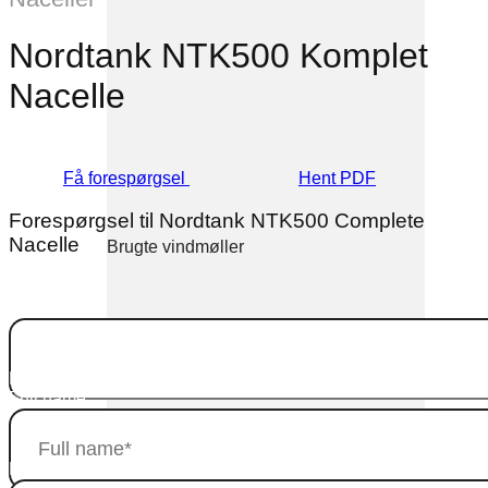
Nordtank NTK500 Komplet
Nacelle
Få forespørgsel
Hent PDF
Forespørgsel til Nordtank NTK500 Complete
Nacelle
Brugte vindmøller
Company
Dette felt er til validering og bør ikke ændres.
Full name
E-mail