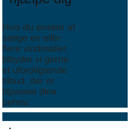
Hvis du ønsker at
sælge en eller
flere vindmøller,
tilbyder vi gerne
et uforpligtende
tilbud, der er
tilpasset dine
behov.