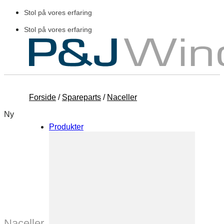
Fortsæt
Stol på vores erfaring
til
indhold
Stol på vores erfaring
Forside
/
Spareparts
/
Naceller
Ny
Produkter
Naceller