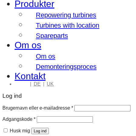
Produkter
Repowering turbines
Turbines with location
Spareparts
Om os
Om os
Demonteringsproces
Kontakt
|
DK
|
DE
|
UK
Log ind
Påkrævet
Brugernavn eller e-mailadresse
*
Påkrævet
Adgangskode
*
Husk mig
Log ind