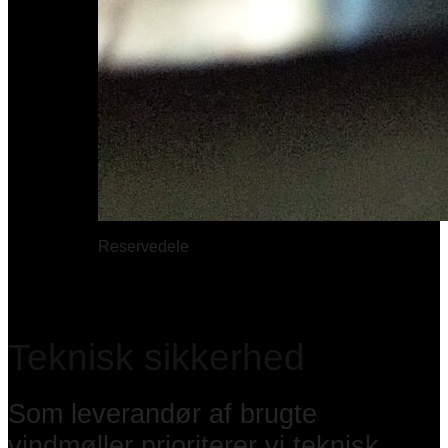
Reservedele
Teknisk sikkerhed
Som leverandør af brugte
vindmøller prioriterer vi teknisk