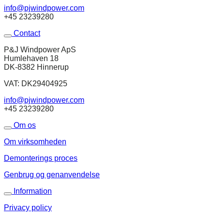
info@pjwindpower.com
+45 23239280
Contact
P&J Windpower ApS
Humlehaven 18
DK-8382 Hinnerup
VAT: DK29404925
info@pjwindpower.com
+45 23239280
Om os
Om virksomheden
Demonterings proces
Genbrug og genanvendelse
Information
Privacy policy