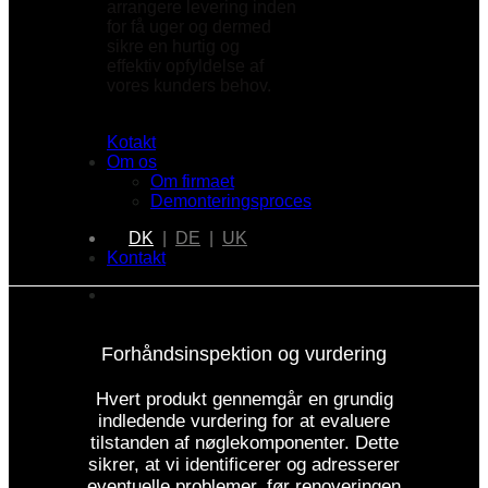
arrangere levering inden
for få uger og dermed
sikre en hurtig og
effektiv opfyldelse af
vores kunders behov.
Kotakt
Om os
Om firmaet
Demonteringsproces
|
DK
|
DE
|
UK
Kontakt
Forhåndsinspektion og vurdering
Hvert produkt gennemgår en grundig
indledende vurdering for at evaluere
tilstanden af ​​nøglekomponenter. Dette
sikrer, at vi identificerer og adresserer
eventuelle problemer, før renoveringen